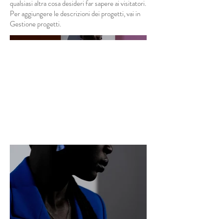
qualsiasi altra cosa desideri far sapere ai visitatori.
Per aggiungere le descrizioni dei progetti, vai in
Gestione progetti.