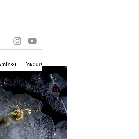
aminos
Yacuruna
No tengo hijos pero soy madr