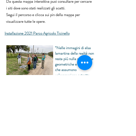
Da questa mappa interattiva puoi consultare per cercare
i siti dove sono stati realizzati gli scatti.
Segui il percorso e clicca sui pin della mappa per
visualizzare tutte le opere.
Installazione 2021 Parco Agricolo Ticinello
“Nelle immagini di elsa
lamartina della realtà non
resta più nulla solo forme
geometriche e segni
che assumono
un’espressione astratta,
principio essenziale per
liberare la fantasia, le
pozzanghere ghiacciate
diventano materia 'fluida',
non definibile poiché priva
di uno status che attraverso
la cartografia del territorio
realizzata dall’artista
diventa narrazione visiva.”
Paola Rizzi