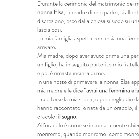
Durante la cerimonia del matrimonio dei mi
nonna Elsa
, la madre di mio padre, si allo
discrezione, esce dalla chiesa si siede su un
lascia così.
La mia famiglia aspetta con ansia una fem
arrivare.
Mia madre, dopo aver avuto prima una per
un figlio, ha in seguito partorito mio frate
e poi è rimasta incinta di me.
In una notte di primavera la nonna Elsa ap
mia madre e le dice
“avrai una femmina e la
Ecco forse la mia storia, o per meglio dire l
hanno raccontato, è nata da un oracolo, il
oracolo:
il sogno
.
All’oracolo è come se inconsciamente chie
moriremo, quando moriremo, come morir