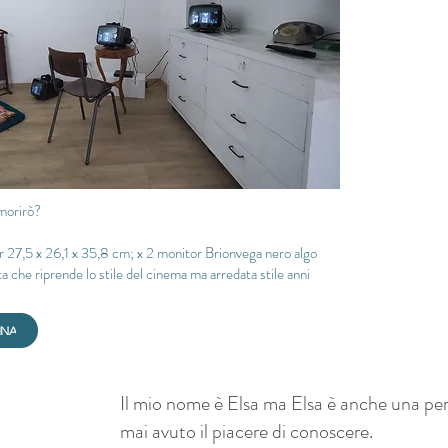
morirò?
 27,5 x 26,1 x 35,8 cm; x 2 monitor Brionvega nero algo
tta che riprende lo stile del cinema ma arredata stile anni
INA
Il mio nome è Elsa ma Elsa è anche una pe
mai avuto il piacere di conoscere.