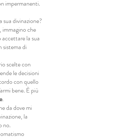
non impermanenti.
a sua divinazione?
ta, immagino che
o accettare la sua
n sistema di
io scelte con
ende le decisioni
ccordo con quello
armi bene. È più
e
.
che da dove mi
vinazione, la
 o no.
automatismo