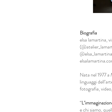
Biografia
elsa lamartina, vi
(@atelier_lamart
@elsa_lamartin
elsalamartina.c
Nata nel 1977 a M
linguaggi dell’ar
fotografia, video,
“
L’immaginazio
e chi siamo, quel