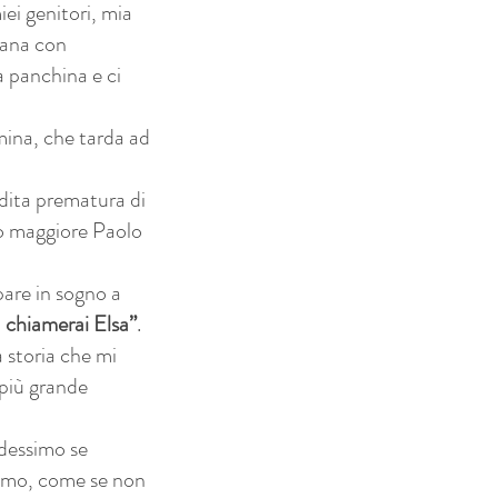
ei genitori, mia
ntana con
a panchina e ci
mina, che tarda ad
dita prematura di
llo maggiore Paolo
pare in sogno a
 chiamerai Elsa”
.
a storia che mi
 più grande
dessimo se
emo, come se non