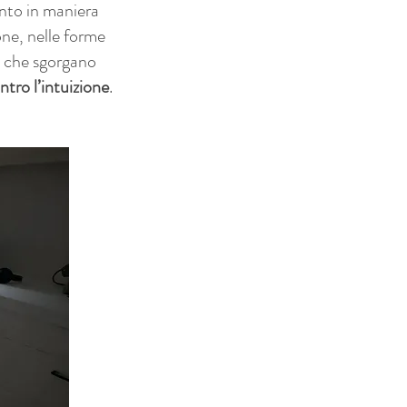
ento in maniera
one, nelle forme
ni che sgorgano
ontro l’intuizione
.