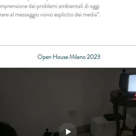
comprensione dei problemi ambientali di oggi
rere al messaggio visivo esplicito dei media”.
Open House Milano 2023