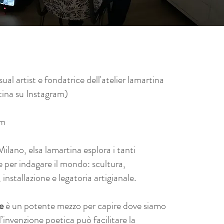
sual artist e fondatrice dell'atelier lamartina
ina su Instagram)
a
om
ilano, elsa lamartina esplora i tanti
te per indagare il mondo: scultura,
 installazione e legatoria artigianale.
ne
è un potente mezzo per capire dove siamo
l’invenzione poetica può facilitare la