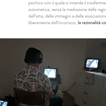
psichico con il quale si intende il trasferim
automatica, senza la mediazione della ragi
dell’arte, delle immagini e delle associazio
liberamente dall’inconscio,
la razionalità c