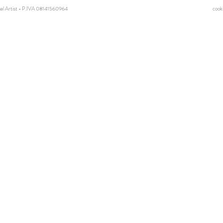
l Artist - P.IVA 08141560964
cooki