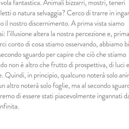
vola fantastica. Animali bizzarri, mostri, teneri
etti o natura selvaggia? Cerco di trarre in ing
o il nostro discernimento. A prima vista siamo
i: l’illusione altera la nostra percezione e, prima
rci conto di cosa stiamo osservando, abbiamo b
 secondo sguardo per capire che ciò che stiamo
o non è altro che frutto di prospettiva, di luci 
 Quindi, in principio, qualcuno noterà solo ani
n altro noterà solo foglie, ma al secondo sguard
iremo di essere stati piacevolmente ingannati d
infinita.