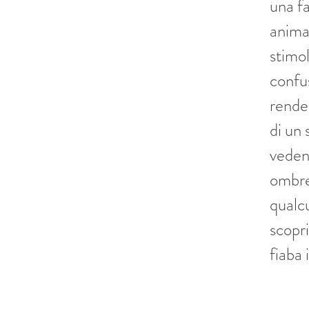
una fa
animal
stimol
confus
rende
di un
vedend
ombre.
qualcu
scopr
fiaba 