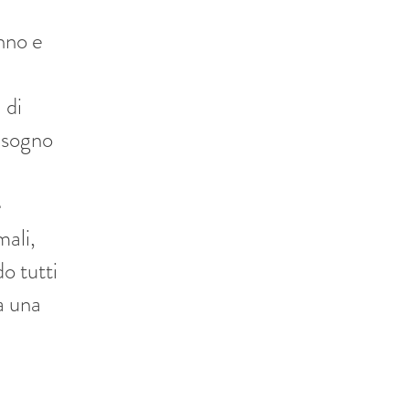
anno e
 di
isogno
e
mali,
o tutti
a una