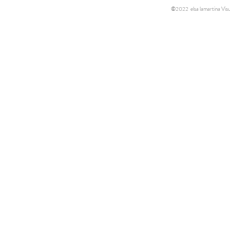
©2022 elsa lamartina Visua